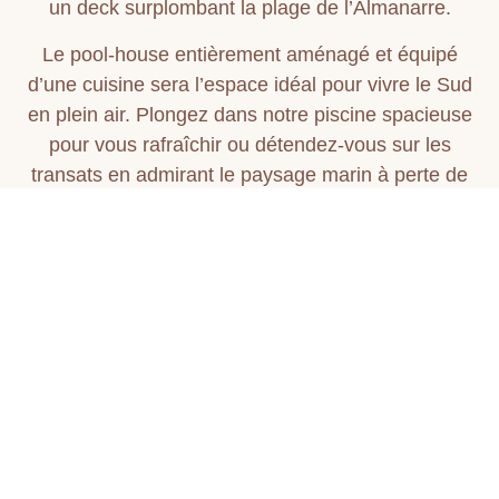
un deck surplombant la plage de l’Almanarre.
Le pool-house entièrement aménagé et équipé
d’une cuisine sera l’espace idéal pour vivre le Sud
en plein air. Plongez dans notre piscine spacieuse
pour vous rafraîchir ou détendez-vous sur les
transats en admirant le paysage marin à perte de
vue.
Notre villa avec une décoration inspirée de l’art
Wabi-Sabi, est conçue pour accueillir
confortablement toute votre famille et vos amis
grâce à son grand nombre de chambres.
La Villa Almanarra offre une situation privilégiée, à
quelques pas seulement de la célèbre plage de
l’Almanarre, réputée mondialement pour son spot
de sports nautiques. Vous pourrez vous adonner